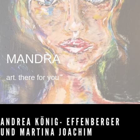
.
.
.
.
MANDRA
art. there for you