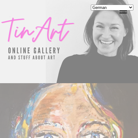
.
.
.
.
.
.
.
.